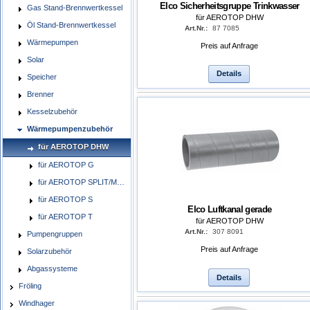
Elco Sicherheitsgruppe Trinkwasser
Gas Stand-Brennwertkessel
für AEROTOP DHW
Öl Stand-Brennwertkessel
Art.Nr.:
87 7085
Wärmepumpen
Preis auf Anfrage
Solar
Details
Speicher
Brenner
Kesselzubehör
Wärmepumpenzubehör
für AEROTOP DHW
für AEROTOP G
für AEROTOP SPLIT/MONO
für AEROTOP S
Elco Luftkanal gerade
für AEROTOP T
für AEROTOP DHW
Art.Nr.:
307 8091
Pumpengruppen
Preis auf Anfrage
Solarzubehör
Abgassysteme
Details
Fröling
Windhager