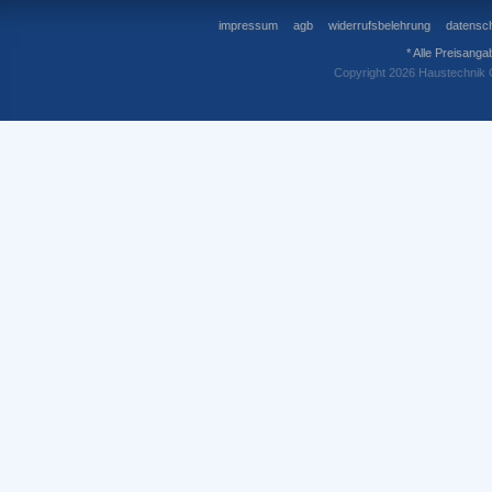
impressum
agb
widerrufsbelehrung
datensch
* Alle Preisanga
Copyright 2026 Haustechnik 