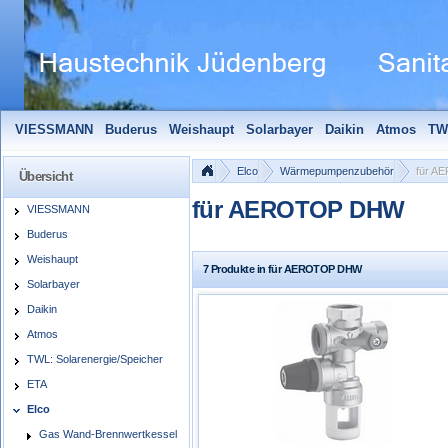
VIESSMANN
Buderus
Weishaupt
Solarbayer
Daikin
Atmos
TW
Solarfocus
Wolf
Pelletmaulwurf + Zubehör
Edle Badheizkörper
S
Elco
Wärmepumpenzubehör
für 
Übersicht
für AEROTOP DHW
VIESSMANN
Buderus
Weishaupt
7 Produkte in für AEROTOP DHW
Solarbayer
Daikin
Atmos
TWL: Solarenergie/Speicher
ETA
Elco
Gas Wand-Brennwertkessel