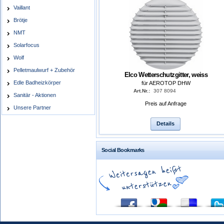
Vaillant
Brötje
NMT
Solarfocus
Wolf
Pelletmaulwurf + Zubehör
Elco Wetterschutzgitter, weiss
Edle Badheizkörper
für AEROTOP DHW
Art.Nr.:
307 8094
Sanitär - Aktionen
Preis auf Anfrage
Unsere Partner
Details
Social Bookmarks