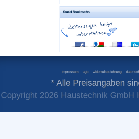
Social Bookmarks
impressum
agb
widerrufsbelehrung
datensch
* Alle Preisangaben sin
Copyright 2026 Haustechnik GmbH He