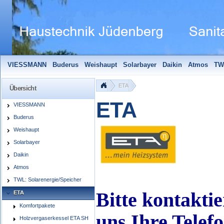
VIESSMANN
Buderus
Weishaupt
Solarbayer
Daikin
Atmos
TW
Solarfocus
Wolf
Pelletmaulwurf + Zubehör
Edle Badheizkörper
S
ETA
Übersicht
ETA
VIESSMANN
Buderus
Weishaupt
Solarbayer
Daikin
Atmos
TWL: Solarenergie/Speicher
Bitte kontaktie
ETA
Komfortpakete
uns Ihre Telef
Holzvergaserkessel ETA SH