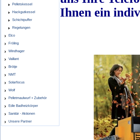
Pelletskessel
Ihnen ein indi
Hackgutkessel
Schichtpuffer
Regelungen
Elco
Fröling
Windhager
Vaillant
Brötje
NMT
Solarfocus
Wolf
Pelletmaulwurf + Zubehör
Edle Badheizkörper
Sanitär - Aktionen
Unsere Partner