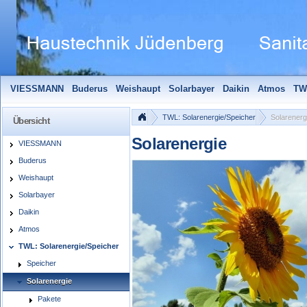
VIESSMANN
Buderus
Weishaupt
Solarbayer
Daikin
Atmos
TW
Solarfocus
Wolf
Pelletmaulwurf + Zubehör
Edle Badheizkörper
S
TWL: Solarenergie/Speicher
Solarenerg
Übersicht
Solarenergie
VIESSMANN
Buderus
Weishaupt
Solarbayer
Daikin
Atmos
TWL: Solarenergie/Speicher
Speicher
Solarenergie
Pakete