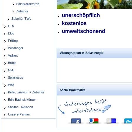
Solarkollektoren
Zubehör
unerschöpflich
Zubehör TWL
kostenlos
ETA
umweltschonend
Elco
Fröling
Windhager
Warengruppen in 'Solarenergie'
Vaillant
Brötje
NMT
Solarfocus
Wolf
Social Bookmarks
Pelletmaulwurf + Zubehör
Edle Badheizkörper
Sanitär - Aktionen
Unsere Partner