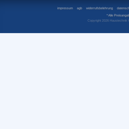
impressum
agb
widerrufsbelehrung
datensch
* Alle Preisanga
Copyright 2026 Haustechnik 