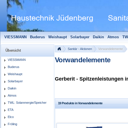
VIESSMANN
Buderus
Weishaupt
Solarbayer
Daikin
Atmos
TW
Solarfocus
Wolf
Pelletmaulwurf + Zubehör
Edle Badheizkörper
S
Sanitär - Aktionen
Vorwandelemente
Übersicht
Vorwandelemente
VIESSMANN
Buderus
Weishaupt
Gerberit -
Spitzenleistungen in
Solarbayer
Daikin
Atmos
TWL: Solarenergie/Speicher
19 Produkte in Vorwandelemente
ETA
Elco
Fröling