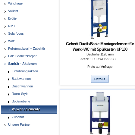
Windhager
Vaillant
Brötje
NMT
Solarfocus
Wolf
Geberit DuofixBasic Montageelement für
Pelletmaulwurf + Zubehör
Wand-WC mit Spülkasten UP100
Bauhöhe 1120 mm
Edle Badheizkörper
Art.Nr.:
DFIXWCBASICB
Sanitär - Aktionen
Preis auf Anfrage
Einführungsaktion
Badewannen
Details
Duschwannen
Retro-Style
Bodenebene
Vorwandelemente
Zubehör
Unsere Partner