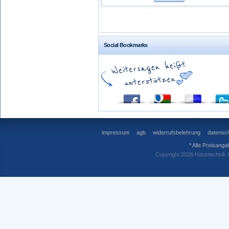
Social Bookmarks
impressum
agb
widerrufsbelehrung
datensch
* Alle Preisanga
Copyright 2026 Haustechnik 