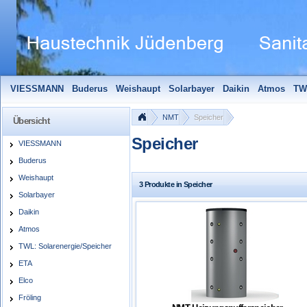
VIESSMANN
Buderus
Weishaupt
Solarbayer
Daikin
Atmos
TW
Solarfocus
Wolf
Pelletmaulwurf + Zubehör
Edle Badheizkörper
S
NMT
Speicher
Übersicht
Speicher
VIESSMANN
Buderus
Weishaupt
3 Produkte in Speicher
Solarbayer
Daikin
Atmos
TWL: Solarenergie/Speicher
ETA
Elco
Fröling