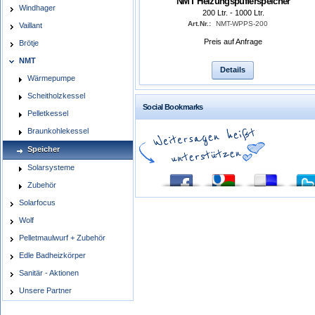
NMT Heizungspufferspeicher
Windhager
200 Ltr. - 1000 Ltr.
Art.Nr.:
NMT-WPPS-200
Vaillant
Preis auf Anfrage
Brötje
NMT
Details
Wärmepumpe
Scheitholzkessel
Social Bookmarks
Pelletkessel
Braunkohlekessel
Speicher
Solarsysteme
Zubehör
Solarfocus
Wolf
Pelletmaulwurf + Zubehör
Edle Badheizkörper
Sanitär - Aktionen
Unsere Partner