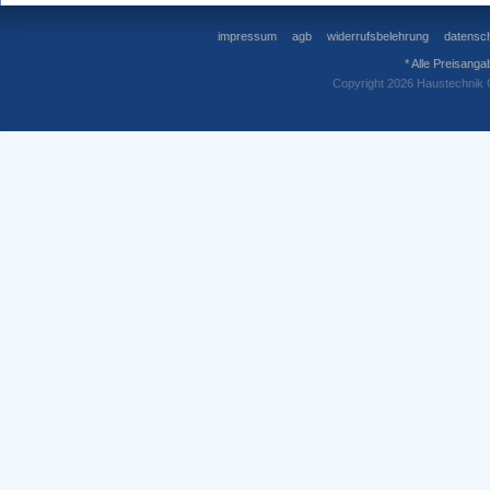
impressum
agb
widerrufsbelehrung
datensch
* Alle Preisanga
Copyright 2026 Haustechnik 