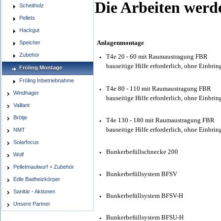
Die Arbeiten werd
Scheitholz
Pellets
Hackgut
Anlagenmontage
Speicher
Zubehör
T4e 20 - 60 mit Raumaustragung FBR
bauseitige Hilfe erforderlich, ohne Einbri
Fröling Montage
Fröling Inbetriebnahme
T4e 80 - 110 mit Raumaustragung FBR
Windhager
bauseitige Hilfe erforderlich, ohne Einbri
Vaillant
Brötje
T4e 130 - 180 mit Raumaustragung FBR
bauseitige Hilfe erforderlich, ohne Einbri
NMT
Solarfocus
Bunkerbefüllschnecke 200
Wolf
Pelletmaulwurf + Zubehör
Bunkerbefüllsystem BFSV
Edle Badheizkörper
Sanitär - Aktionen
Bunkerbefüllsystem BFSV-H
Unsere Partner
Bunkerbefüllsystem BFSU-H