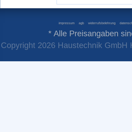
impressum
agb
widerrufsbelehrung
datensch
* Alle Preisangaben sin
Copyright 2026 Haustechnik GmbH He