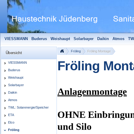
VIESSMANN
Buderus
Weishaupt
Solarbayer
Daikin
Atmos
TW
Solarfocus
Wolf
Pelletmaulwurf + Zubehör
Edle Badheizkörper
S
Fröling
Fröling Montage
Übersicht
Fröling Mon
VIESSMANN
Buderus
Weishaupt
Solarbayer
Anlagenmontage
Daikin
Atmos
TWL: Solarenergie/Speicher
OHNE Einbringun
ETA
Elco
und Silo
Fröling