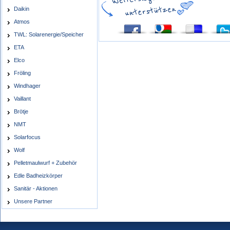
Daikin
Atmos
TWL: Solarenergie/Speicher
ETA
Elco
Fröling
Windhager
Vaillant
Brötje
NMT
Solarfocus
Wolf
Pelletmaulwurf + Zubehör
Edle Badheizkörper
Sanitär - Aktionen
Unsere Partner