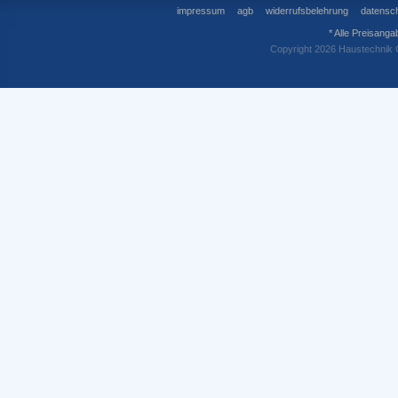
impressum
agb
widerrufsbelehrung
datensch
* Alle Preisanga
Copyright 2026 Haustechnik 