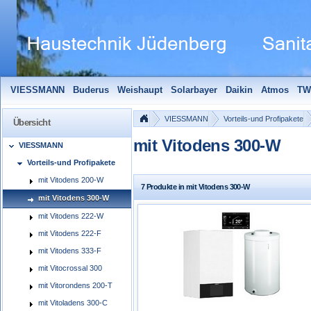
VIESSMANN
Buderus
Weishaupt
Solarbayer
Daikin
Atmos
TW
Solarfocus
Wolf
Pelletmaulwurf + Zubehör
Edle Badheizkörper
S
VIESSMANN
Vorteils-und Profipakete
Übersicht
mit Vitodens 300-W
VIESSMANN
Vorteils-und Profipakete
mit Vitodens 200-W
7 Produkte in mit Vitodens 300-W
mit Vitodens 300-W
mit Vitodens 222-W
mit Vitodens 222-F
mit Vitodens 333-F
mit Vitocrossal 300
mit Vitorondens 200-T
mit Vitoladens 300-C