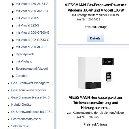
mit Vitocal 150-A/151-A
VIESSMANN Gas-Brennwert-Paket mit
Vitodens 300-W und Vitocell 100-W
mit Vitocal 250-A/252-A
mit untergestelltem Vitocell 100-W
mit Vitocal 200-S
Art.Nr.:
Z029631
mit Vitocal 222-S
Preis auf Anfrage
mit Vitocal 200-G/300-G
Details
mit Vitocal 222-G/333-G
mit Vitocal 250-AH/SH
Hybridpakete
mit Vitoligno
Solarpakete mit Vitosol
Zubehör
Gas-Brennwert-Wandgeräte/Kompaktgeräte
Gas-Kombiwasserheizer
VIESSMANN Heizkesselpaket zur
Gas-Brennwertkessel bis 60 kW, bodenstehend
Trinkwassererwärmung und
Hybrid-Geräte
Heizungsunterst...
Öl-Brennwertkessel bis 107,3 kW
zur Komplettierung der bivalenten Anlage
Art.Nr.:
Z029655
Festbrennstoffkessel
Preis auf Anfrage
Solarthermie