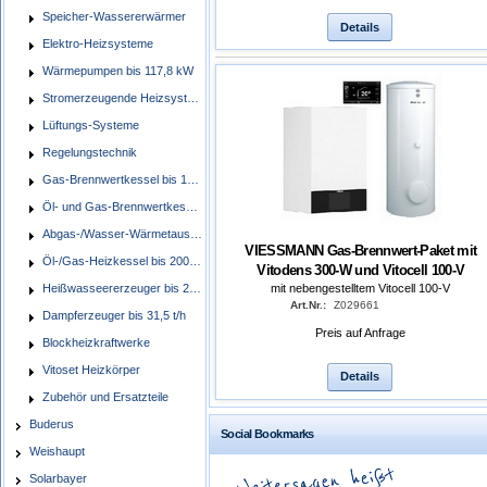
Speicher-Wassererwärmer
Details
Elektro-Heizsysteme
Wärmepumpen bis 117,8 kW
Stromerzeugende Heizsysteme
Lüftungs-Systeme
Regelungstechnik
Gas-Brennwertkessel bis 1400 kW
Öl- und Gas-Brennwertkessel bis 545 kW
Abgas-/Wasser-Wärmetauscher
VIESSMANN Gas-Brennwert-Paket mit
Öl-/Gas-Heizkessel bis 2000 kW
Vitodens 300-W und Vitocell 100-V
mit nebengestelltem Vitocell 100-V
Heißwasseererzeuger bis 22,0 MW
Art.Nr.:
Z029661
Dampferzeuger bis 31,5 t/h
Preis auf Anfrage
Blockheizkraftwerke
Vitoset Heizkörper
Details
Zubehör und Ersatzteile
Buderus
Social Bookmarks
Weishaupt
Solarbayer