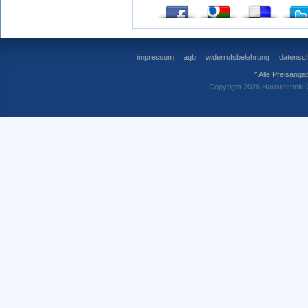
impressum
agb
widerrufsbelehrung
datensch
* Alle Preisanga
Copyright 2026 Haustechnik 