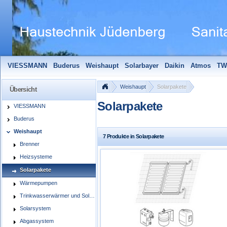
VIESSMANN
Buderus
Weishaupt
Solarbayer
Daikin
Atmos
TW
Solarfocus
Wolf
Pelletmaulwurf + Zubehör
Edle Badheizkörper
S
Weishaupt
Solarpakete
Übersicht
Solarpakete
VIESSMANN
Buderus
Weishaupt
7 Produkte in Solarpakete
Brenner
Heizsysteme
Solarpakete
Wärmepumpen
Trinkwasserwärmer und Solarspeicher
Solarsystem
Abgassystem