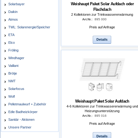
Weishaupt Paket Solar Aufdach oder
Solarbayer
Flachdach
Daikin
2 Kollektoren zur Trinkwassererwärmung
Art.Nr.:
895 000
Atmos
Preis auf Anfrage
TWL: Solarenergie/Speicher
ETA
Details
Elco
Fröling
Windhager
Vaillant
Brötje
NMT
Solarfocus
Wolf
Weishaupt Paket Solar Aufdach
Pelletmaulwurf + Zubehör
4-6 Kollektoren zur Trinkwassererwärmung und
Heizungsunterstützung
Edle Badheizkörper
Art.Nr.:
895 016
Sanitär - Aktionen
Preis auf Anfrage
Unsere Partner
Details